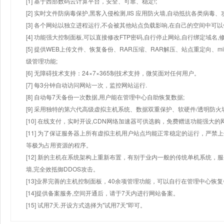
[1] 基于西部数码云计算平台，安全、可靠、稳定!;
[2] 实时文件防病毒保护,黑客入侵检测,IIS 应用防火墙,自动抵抗各类病毒、
[3] 各个网站以独立进程运行,不会被其他站点负载影响,在自己的空间中可以使用
[4] 功能强大控制面板,可以直接修改FTP密码,自行停止网站,自行绑定域名,
[5] 提供WEB上传文件、恢复备份、RAR压缩、RAR解压、站点重定向
级管理功能;
[6] 无障碍技术支持：24×7×365制技术支持，微笑面对任何用户。
[7] 每3分钟自动访问网站一次，监控网站运行.
[8] 自动每7天备份一次数据,用户能在管理中心自助恢复数据;
[9] 采用独特的第六代高级虚拟主机系统、数据双重保护、软硬件/透明防火
[10] 在线支付，实时开设,CDN网络加速器可供选购，免费赠送功能强大
[11] 为了保证服务器上所有虚拟主机用户站点均能正常稳定的运行，严禁上
等极为占用资源的程序。
[12] 新的主机在系统架构上重新布置，有别于业内一般的传统单机系统，
墙,完全效抵御DDOS攻击。
[13]业界完善的主机控制面板，40余项管理功能，可以自行在管理中心恢
[14]提供备案服务,空间开通后，请于7天内进行网站备案。
[15] 试用7天.开设方式选择为"试用7天"即可。