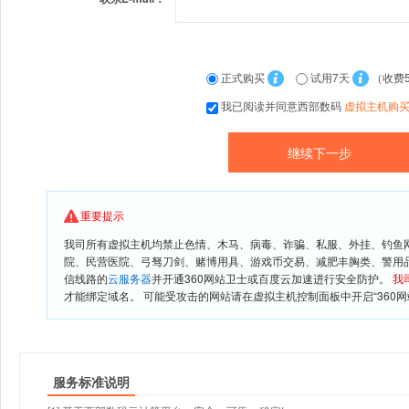
正式购买
试用7天
（收费
我已阅读并同意西部数码
虚拟主机购
重要提示
我司所有虚拟主机均禁止色情、木马、病毒、诈骗、私服、外挂、钓鱼
院、民营医院、弓驽刀剑、赌博用具、游戏币交易、减肥丰胸类、警用
信线路的
云服务器
并开通360网站卫士或百度云加速进行安全防护。
我
才能绑定域名。 可能受攻击的网站请在虚拟主机控制面板中开启“360网
服务标准说明